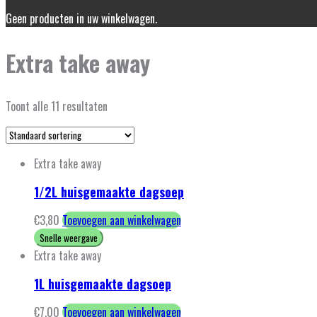
Geen producten in uw winkelwagen.
Extra take away
Toont alle 11 resultaten
Extra take away
1/2L huisgemaakte dagsoep
€
3,80
Toevoegen aan winkelwagen
Snelle weergave
Extra take away
1L huisgemaakte dagsoep
€
7,00
Toevoegen aan winkelwagen