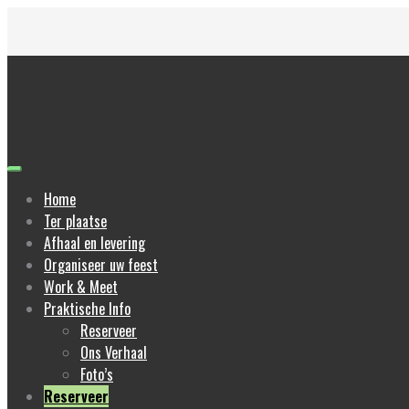
Skip
to
content
Home
Ter plaatse
Afhaal en levering
Organiseer uw feest
Work & Meet
Praktische Info
Reserveer
Ons Verhaal
Foto’s
Reserveer