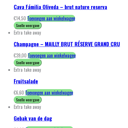
Cava Fámilia Oliveda – brut nature reserva
€
14,50
Toevoegen aan winkelwagen
Snelle weergave
Extra take away
Champagne – MAILLY BRUT RÉSERVE GRAND CRU
€
39,00
Toevoegen aan winkelwagen
Snelle weergave
Extra take away
Fruitsalade
€
6,60
Toevoegen aan winkelwagen
Snelle weergave
Extra take away
Gebak van de dag