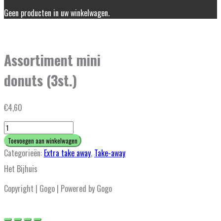
Geen producten in uw winkelwagen.
Assortiment mini
donuts (3st.)
€
4,60
Assortiment
mini
Toevoegen aan winkelwagen
donuts
Categorieën:
Extra take away
,
Take-away
(3st.)
Het Bijhuis
hoeveelheid
Copyright | Gogo | Powered by Gogo