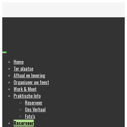
Skip
to
content
Home
Ter plaatse
Afhaal en levering
Organiseer uw feest
Work & Meet
Praktische Info
Reserveer
Ons Verhaal
Foto’s
Reserveer