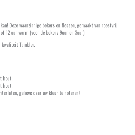
t kan! Deze waanzinnige bekers en flessen, gemaakt van roestvrij
 of 12 uur warm (voor de bekers 9uur en 3uur).
 kwaliteit Tumbler.
t hout.
t hout.
hterlaten, gelieve daar uw kleur te noteren!